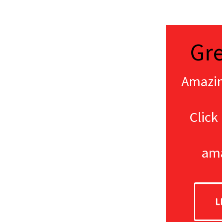
Gre
Amazin
Click
ama
L